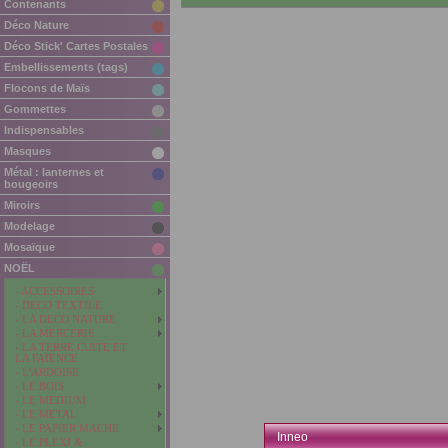
Contenants
Déco Nature
Déco Stick' Cartes Postales
Embellissements (tags)
Flocons de Maïs
Gommettes
Indispensables
Masques
Métal : lanternes et
bougeoirs
Miroirs
Modelage
Mosaïque
NOËL
- ACCESSOIRES
- DECO TEXTILE
- LA DECO NATURE
- LA MERCERIE
- LA TERRE CUITE ET
LA FAÏENCE
- L'ARDOISE
- LE BOIS
- LE MEDIUM
- LE METAL
- LE PAPIER MACHE
Inneo
- LE PLEXI &