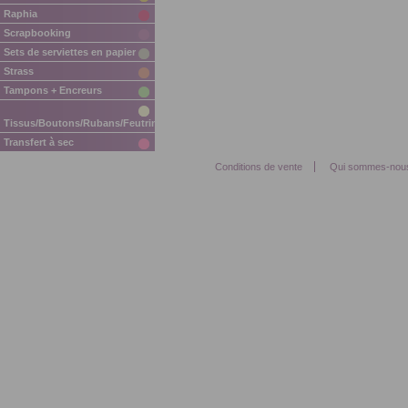
Raphia
Scrapbooking
Sets de serviettes en papier
Strass
Tampons + Encreurs
Tissus/Boutons/Rubans/Feutrine/Mousse
Transfert à sec
Conditions de vente
Qui sommes-nou