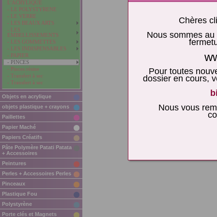
L'ACRYLIQUE
- LE POLYSTYRENE
- LE VERRE
Chères cli
- LES BEAUX ARTS
- LES
Nous sommes au re
EMBELLISSEMENTS
fermetu
- LES GOMMETTES
- LES INDISPENSABLES
ww
- PAPIER
- PINCES
- Pinces résine
Pour toutes nouv
- Transfert à sec
dossier en cours,
- Transfert à sec
b
Objets en acrylique
Nous vous reme
objets plastique + crayons
co
Paillettes
Papier Maché
Papiers Créatifs
Pâte Polymère Patati Patata
+ Accessoires
Peintures
Perles + Accessoires Perles
Pinceaux
Plastique Fou
Polystyrène
Porte clés et Magnets