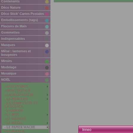
Contenants
Déco Nature
Déco Stick' Cartes Postales
Embellissements (tags)
Flocons de Maïs
Gommettes
Indispensables
Masques
Métal : lanternes et
bougeoirs
Miroirs
Modelage
Mosaïque
NOËL
- ACCESSOIRES
- DECO TEXTILE
- LA DECO NATURE
- LA MERCERIE
- LA TERRE CUITE ET
LA FAÏENCE
- L'ARDOISE
- LE BOIS
- LE MEDIUM
- LE METAL
- LE PAPIER MACHE
Inneo
- LE PLEXI &