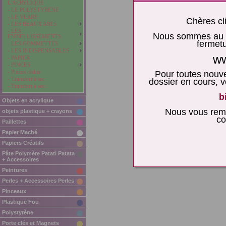
L'ACRYLIQUE
- LE POLYSTYRENE
- LE VERRE
Chères cli
- LES BEAUX ARTS
- LES
Nous sommes au re
EMBELLISSEMENTS
fermetu
- LES GOMMETTES
- LES INDISPENSABLES
ww
- PAPIER
- PINCES
- Pinces résine
Pour toutes nouv
- Transfert à sec
dossier en cours,
- Transfert à sec
b
Objets en acrylique
Nous vous reme
objets plastique + crayons
co
Paillettes
Papier Maché
Papiers Créatifs
Pâte Polymère Patati Patata
+ Accessoires
Peintures
Perles + Accessoires Perles
Pinceaux
Plastique Fou
Polystyrène
Porte clés et Magnets