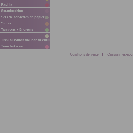
Raphia
Scrapbooking
Sets de serviettes en papier
Strass
Tampons + Encreurs
Tissus/Boutons/Rubans/Feutrine/Mousse
Transfert à sec
Conditions de vente
Qui sommes-nou