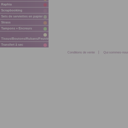
Raphia
Scrapbooking
Sets de serviettes en papier
Strass
Tampons + Encreurs
Tissus/Boutons/Rubans/Feutrine/Mousse
Transfert à sec
Conditions de vente
Qui sommes-nou