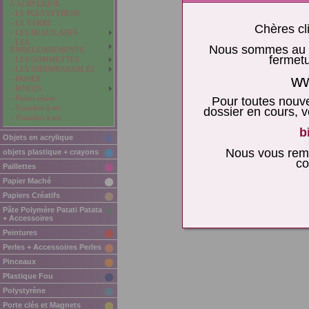
L'ACRYLIQUE
- LE POLYSTYRENE
- LE VERRE
Chères cli
- LES BEAUX ARTS
- LES
Nous sommes au re
EMBELLISSEMENTS
fermetu
- LES GOMMETTES
- LES INDISPENSABLES
ww
- PAPIER
- PINCES
- Pinces résine
Pour toutes nouv
- Transfert à sec
dossier en cours,
- Transfert à sec
b
Objets en acrylique
Nous vous reme
objets plastique + crayons
co
Paillettes
Papier Maché
Papiers Créatifs
Pâte Polymère Patati Patata
+ Accessoires
Peintures
Perles + Accessoires Perles
Pinceaux
Plastique Fou
Polystyrène
Porte clés et Magnets