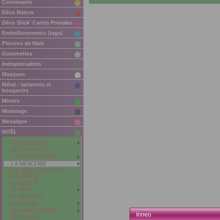
Contenants
Déco Nature
Déco Stick' Cartes Postales
Embellissements (tags)
Flocons de Maïs
Gommettes
Indispensables
Masques
Métal : lanternes et
bougeoirs
Miroirs
Modelage
Mosaïque
NOËL
- ACCESSOIRES
- DECO TEXTILE
- LA DECO NATURE
- LA MERCERIE
- LA TERRE CUITE ET
LA FAÏENCE
- L'ARDOISE
- LE BOIS
- LE MEDIUM
- LE METAL
- LE PAPIER MACHE
Inneo
- LE PLEXI &